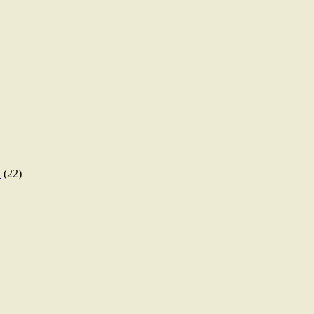
ы
(22)