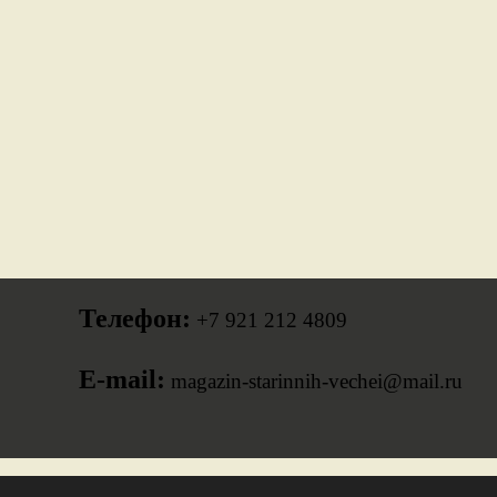
Телефон:
+7 921 212 4809
E-mail:
magazin-starinnih-vechei@mail.ru