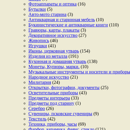
Фотоаппараты и оптика
(16)
Бутылки
(5)
Авто-мото старина
(3)
Антикварная и старинная мебель
(10)
Букинистические и антикварные книги
(110)
Гравюры, карты, плакаты
(3)
Декоративное искусство
(27)
Живопись
(46)
Игрушки
(41)
Иконы, церковная утварь
(154)
Изделия из металла
(191)
Кухонная и домашняя утварь
(138)
Монеты, Купюры, марки.
(10)
Музыкальные инструменты и носители и прибор
Народное искусство
(21)
Милитария
(24)
Открытки, фотографии, документы
(25)
Осветительные приборы
(43)
Предметы интерьера
(33)
Предметы под старину
(1)
Серебро
(26)
Сувениры, псковские сувениры
(9)
Текстиль
(42)
Техника, приборы, часы
(69)
Фарфор, керамика, фаянс, стекло
(121)