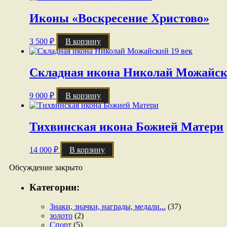
Иконы «Воскресение Христово»
3 500
₽
В корзину
Складная икона Николай Можайск
9 000
₽
В корзину
Тихвинская икона Божией Матери
14 000
₽
В корзину
Обсуждение закрыто
Категории:
Знаки, значки, награды, медали...
(37)
золото
(2)
Спорт
(5)