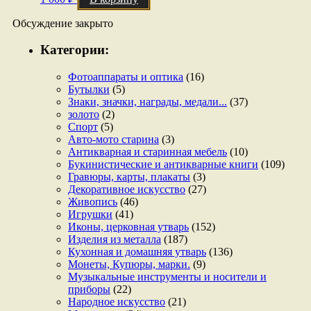
Обсуждение закрыто
Категории:
Фотоаппараты и оптика
(16)
Бутылки
(5)
Знаки, значки, награды, медали...
(37)
золото
(2)
Спорт
(5)
Авто-мото старина
(3)
Антикварная и старинная мебель
(10)
Букинистические и антикварные книги
(109)
Гравюры, карты, плакаты
(3)
Декоративное искусство
(27)
Живопись
(46)
Игрушки
(41)
Иконы, церковная утварь
(152)
Изделия из металла
(187)
Кухонная и домашняя утварь
(136)
Монеты, Купюры, марки.
(9)
Музыкальные инструменты и носители и
приборы
(22)
Народное искусство
(21)