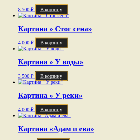
8 500
₽
В корзину
Картина » Стог сена»
4 000
₽
В корзину
Картина » У воды»
3 500
₽
В корзину
Картина » У реки»
4 000
₽
В корзину
Картина «Адам и ева»