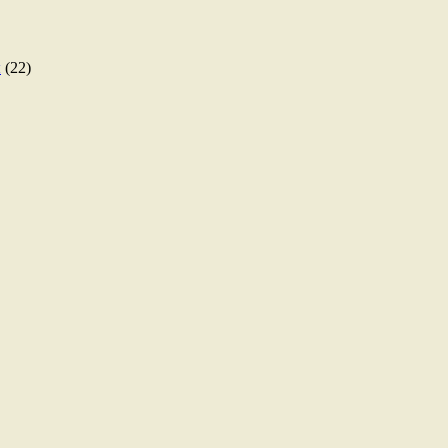
ы
(22)