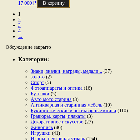
17 000
₽
В корзину
1
2
3
4
→
Обсуждение закрыто
Категории:
Знаки, значки, награды, медали...
(37)
золото
(2)
Спорт
(5)
Фотоаппараты и оптика
(16)
Бутылки
(5)
Авто-мото старина
(3)
Антикварная и старинная мебель
(10)
Букинистические и антикварные книги
(110)
Гравюры, карты, плакаты
(3)
Декоративное искусство
(27)
Живопись
(46)
Игрушки
(41)
Иконы, церковная утварь
(154)