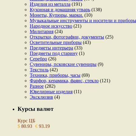
Изделия из металла
(191)
Кухонная и домашняя утварь
(138)
Монеты, Купюры, марки.
(10)
Музыкальные инструменты и носители и прибор
Народное искусство
(21)
Милитария
(24)
Открытки, фотографии, документы
(25)
Осветительные приборы
(43)
Предметы интерьера
(33)
Предметы под старину
(1)
Серебро
(26)
Сувениры, псковские сувениры
(9)
Текстиль
(42)
Техника, приборы, часы
(69)
Фарфор, керамика, фаянс, стекло
(121)
Разное
(282)
Ювелирные изделия
(11)
Эксклюзив
(4)
Курсы валют
Курс ЦБ
$
80.93
€
93.19