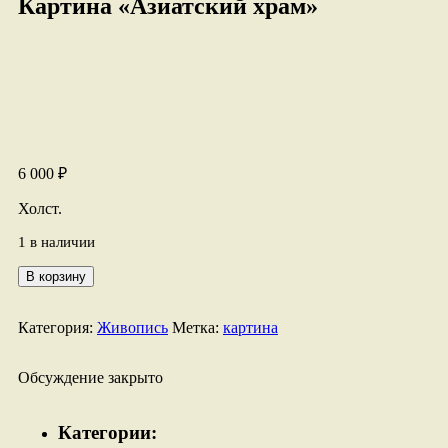
Картина «Азиатский храм»
6 000
₽
Холст.
1 в наличии
Количество
В корзину
товара
Картина
"Азиатский
Категория:
Живопись
Метка:
картина
храм"
Обсуждение закрыто
Категории: