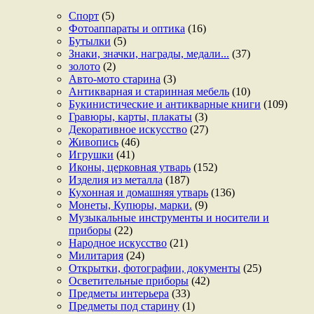
Спорт
(5)
Фотоаппараты и оптика
(16)
Бутылки
(5)
Знаки, значки, награды, медали...
(37)
золото
(2)
Авто-мото старина
(3)
Антикварная и старинная мебель
(10)
Букинистические и антикварные книги
(109)
Гравюры, карты, плакаты
(3)
Декоративное искусство
(27)
Живопись
(46)
Игрушки
(41)
Иконы, церковная утварь
(152)
Изделия из металла
(187)
Кухонная и домашняя утварь
(136)
Монеты, Купюры, марки.
(9)
Музыкальные инструменты и носители и
приборы
(22)
Народное искусство
(21)
Милитария
(24)
Открытки, фотографии, документы
(25)
Осветительные приборы
(42)
Предметы интерьера
(33)
Предметы под старину
(1)