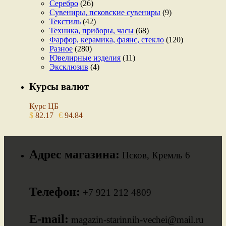
Серебро
(26)
Сувениры, псковские сувениры
(9)
Текстиль
(42)
Техника, приборы, часы
(68)
Фарфор, керамика, фаянс, стекло
(120)
Разное
(280)
Ювелирные изделия
(11)
Эксклюзив
(4)
Курсы валют
Курс ЦБ
$
82.17
€
94.84
Адрес магазина:
Псков, Кремль 6
Телефон:
+7 921 212 4809
E-mail:
magazin-starinnih-vechei@mail.ru