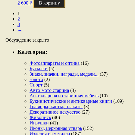
2 600
₽
В корзину
1
2
3
→
Обсуждение закрыто
Категории:
Фотоаппараты и оптика
(16)
Бутылки
(5)
Знаки, значки, награды, медали...
(37)
золото
(2)
Спорт
(5)
Авто-мото старина
(3)
Антикварная и старинная мебель
(10)
Букинистические и антикварные книги
(109)
Гравюры, карты, плакаты
(3)
Декоративное искусство
(27)
Живопись
(46)
Игрушки
(41)
Иконы, церковная утварь
(152)
Изделия из металла
(187)