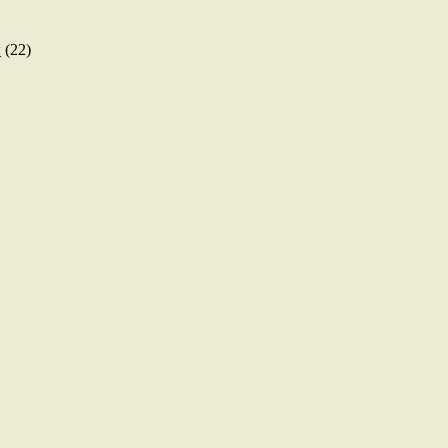
ы
(22)