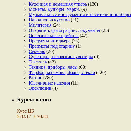
Кухонная и домашняя утварь
(136)
Монеты, Купюры, марки.
(9)
Музыкальные инструменты и носители и прибор
Народное искусство
(21)
Милитария
(24)
Открытки, фотографии, документы
(25)
Осветительные приборы
(42)
Предметы интерьера
(33)
Предметы под старину
(1)
Серебро
(26)
Сувениры, псковские сувениры
(9)
Текстиль
(42)
Техника, приборы, часы
(68)
Фарфор, керамика, фаянс, стекло
(120)
Разное
(280)
Ювелирные изделия
(11)
Эксклюзив
(4)
Курсы валют
Курс ЦБ
$
82.17
€
94.84