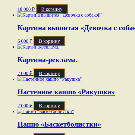
18 000
₽
В корзину
Картина вышитая «Девочка с соба
6 000
₽
В корзину
Картина-реклама.
7 000
₽
В корзину
Настенное кашпо «Ракушка»
2 000
₽
В корзину
Панно «Баскетболистки»