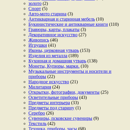
золото
(2)
Спорт
(5)
Авто-мото старина
(3)
Антикварная и старинная мебель
(10)
Букинистические и антикварные книги
(110)
Гравюры, карты, плакаты
(3)
Декоративное искусство
(27)
Живопись
(46)
Игрушки
(41)
Иконы, церковная утварь
(153)
Изделия из металла
(189)
Кухонная и домашняя утварь
(138)
Монеты, Купюры, марки.
(10)
Музыкальные инструменты и носители и
приборы
(22)
Народное искусство
(21)
Милитария
(24)
Открытки, фотографии, документы
(25)
Осветительные приборы
(43)
Предметы интерьера
(33)
Предметы под старину
(1)
Серебро
(26)
Сувениры, псковские сувениры
(9)
Текстиль
(42)
Техника, приборы, часы
(68)