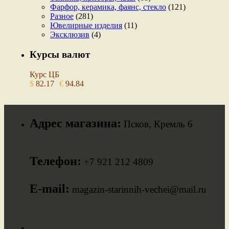
Фарфор, керамика, фаянс, стекло
(121)
Разное
(281)
Ювелирные изделия
(11)
Эксклюзив
(4)
Курсы валют
Курс ЦБ
$
82.17
€
94.84
Адрес магазина:
Псков, Кремль 6
Телефон:
+7 921 212 4809
E-mail:
magazin-starinnih-vechei@mail.ru