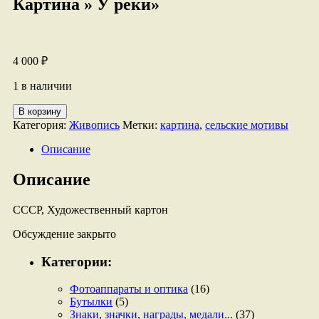
Картина » У реки»
4 000
₽
1 в наличии
Количество
В корзину
товара
Категория:
Живопись
Метки:
картина
,
сельские мотивы
Картина
"
Описание
У
реки"
Описание
СССР, Художественный картон
Обсуждение закрыто
Категории:
Фотоаппараты и оптика
(16)
Бутылки
(5)
Знаки, значки, награды, медали...
(37)