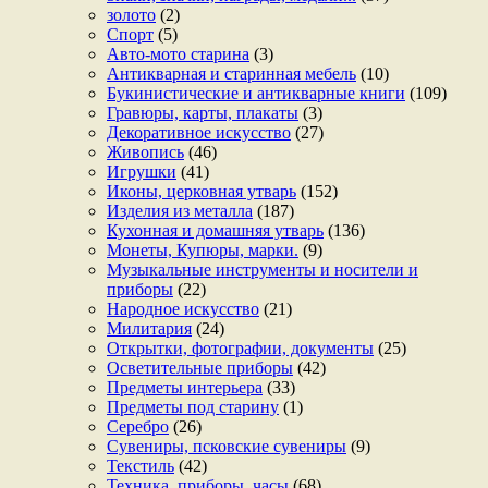
золото
(2)
Спорт
(5)
Авто-мото старина
(3)
Антикварная и старинная мебель
(10)
Букинистические и антикварные книги
(109)
Гравюры, карты, плакаты
(3)
Декоративное искусство
(27)
Живопись
(46)
Игрушки
(41)
Иконы, церковная утварь
(152)
Изделия из металла
(187)
Кухонная и домашняя утварь
(136)
Монеты, Купюры, марки.
(9)
Музыкальные инструменты и носители и
приборы
(22)
Народное искусство
(21)
Милитария
(24)
Открытки, фотографии, документы
(25)
Осветительные приборы
(42)
Предметы интерьера
(33)
Предметы под старину
(1)
Серебро
(26)
Сувениры, псковские сувениры
(9)
Текстиль
(42)
Техника, приборы, часы
(68)