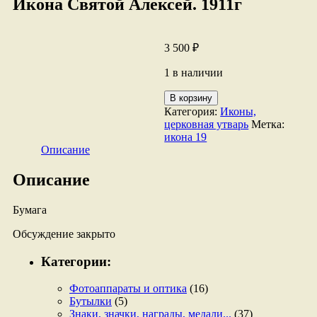
Икона Святой Алексей. 1911г
3 500
₽
1 в наличии
Количество
В корзину
товара
Категория:
Иконы,
Икона
церковная утварь
Метка:
Святой
икона 19
Алексей.
Описание
1911г
Описание
Бумага
Обсуждение закрыто
Категории:
Фотоаппараты и оптика
(16)
Бутылки
(5)
Знаки, значки, награды, медали...
(37)