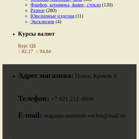
Фарфор, керамика, фаянс, стекло
(120)
Разное
(280)
Ювелирные изделия
(11)
Эксклюзив
(4)
Курсы валют
Курс ЦБ
$
82.17
€
94.84
Адрес магазина:
Псков, Кремль 6
Телефон:
+7 921 212 4809
E-mail:
magazin-starinnih-vechei@mail.ru