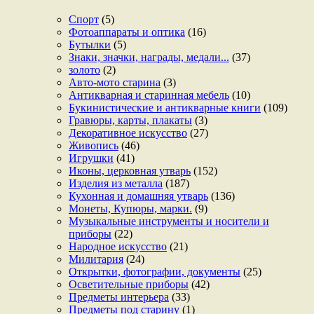
Спорт
(5)
Фотоаппараты и оптика
(16)
Бутылки
(5)
Знаки, значки, награды, медали...
(37)
золото
(2)
Авто-мото старина
(3)
Антикварная и старинная мебель
(10)
Букинистические и антикварные книги
(109)
Гравюры, карты, плакаты
(3)
Декоративное искусство
(27)
Живопись
(46)
Игрушки
(41)
Иконы, церковная утварь
(152)
Изделия из металла
(187)
Кухонная и домашняя утварь
(136)
Монеты, Купюры, марки.
(9)
Музыкальные инструменты и носители и
приборы
(22)
Народное искусство
(21)
Милитария
(24)
Открытки, фотографии, документы
(25)
Осветительные приборы
(42)
Предметы интерьера
(33)
Предметы под старину
(1)