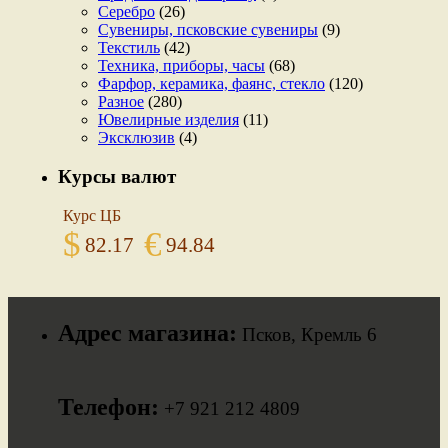
Серебро
(26)
Сувениры, псковские сувениры
(9)
Текстиль
(42)
Техника, приборы, часы
(68)
Фарфор, керамика, фаянс, стекло
(120)
Разное
(280)
Ювелирные изделия
(11)
Эксклюзив
(4)
Курсы валют
Курс ЦБ
$
€
82.17
94.84
Адрес магазина:
Псков, Кремль 6
Телефон:
+7 921 212 4809