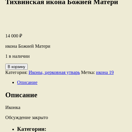
Тихвинская икона Божией Матери
14 000
₽
икона Божией Матери
1 в наличии
Количество
В корзину
товара
Категория:
Иконы, церковная утварь
Метка:
икона 19
Тихвинская
икона
Описание
Божией
Матери
Описание
Иконка
Обсуждение закрыто
Категории: