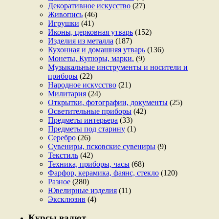
Декоративное искусство
(27)
Живопись
(46)
Игрушки
(41)
Иконы, церковная утварь
(152)
Изделия из металла
(187)
Кухонная и домашняя утварь
(136)
Монеты, Купюры, марки.
(9)
Музыкальные инструменты и носители и
приборы
(22)
Народное искусство
(21)
Милитария
(24)
Открытки, фотографии, документы
(25)
Осветительные приборы
(42)
Предметы интерьера
(33)
Предметы под старину
(1)
Серебро
(26)
Сувениры, псковские сувениры
(9)
Текстиль
(42)
Техника, приборы, часы
(68)
Фарфор, керамика, фаянс, стекло
(120)
Разное
(280)
Ювелирные изделия
(11)
Эксклюзив
(4)
Курсы валют