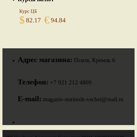
Курс ЦБ
$
€
82.17
94.84
Адрес магазина:
Псков, Кремль 6
Телефон:
+7 921 212 4809
E-mail:
magazin-starinnih-vechei@mail.ru