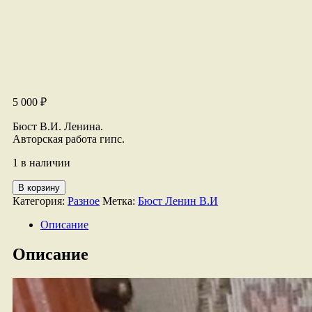
5 000
₽
Бюст В.И. Ленина.
Авторская работа гипс.
1 в наличии
Количество
В корзину
товара
Категория:
Разное
Метка:
Бюст Ленин В.И
Бюст
В.И.
Описание
Ленина
Описание