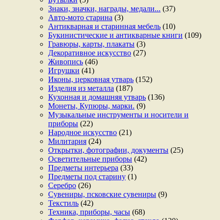
Знаки, значки, награды, медали...
(37)
Авто-мото старина
(3)
Антикварная и старинная мебель
(10)
Букинистические и антикварные книги
(109)
Гравюры, карты, плакаты
(3)
Декоративное искусство
(27)
Живопись
(46)
Игрушки
(41)
Иконы, церковная утварь
(152)
Изделия из металла
(187)
Кухонная и домашняя утварь
(136)
Монеты, Купюры, марки.
(9)
Музыкальные инструменты и носители и
приборы
(22)
Народное искусство
(21)
Милитария
(24)
Открытки, фотографии, документы
(25)
Осветительные приборы
(42)
Предметы интерьера
(33)
Предметы под старину
(1)
Серебро
(26)
Сувениры, псковские сувениры
(9)
Текстиль
(42)
Техника, приборы, часы
(68)