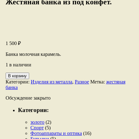
Жестяная банка из под конфет.
1 500
₽
Банка молочная карамель.
1 в наличии
Количество
В корзину
товара
Категории:
Изделия из металла
,
Разное
Метка:
жестяная
Жестяная
банка
банка
из
Обсуждение закрыто
под
конфет.
Категории:
золото
(2)
Спорт
(5)
Фотоаппараты и оптика
(16)
Бутылки
(5)