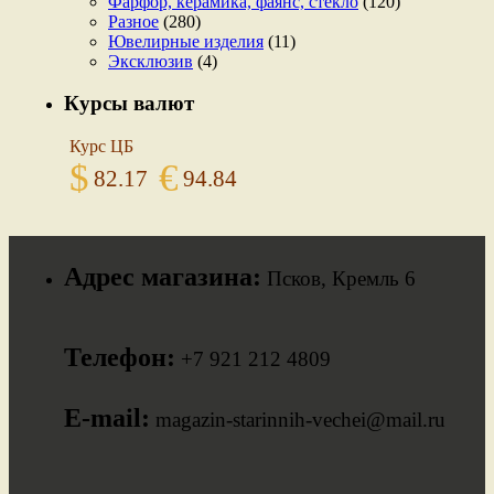
Фарфор, керамика, фаянс, стекло
(120)
Разное
(280)
Ювелирные изделия
(11)
Эксклюзив
(4)
Курсы валют
Курс ЦБ
$
€
82.17
94.84
Адрес магазина:
Псков, Кремль 6
Телефон:
+7 921 212 4809
E-mail:
magazin-starinnih-vechei@mail.ru