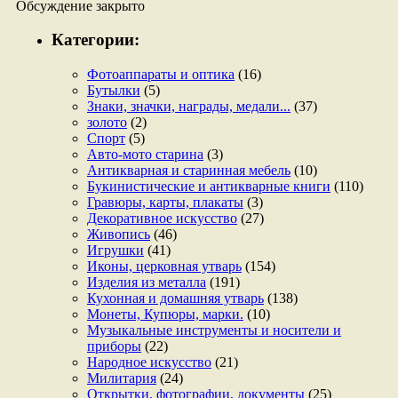
Обсуждение закрыто
Категории:
Фотоаппараты и оптика
(16)
Бутылки
(5)
Знаки, значки, награды, медали...
(37)
золото
(2)
Спорт
(5)
Авто-мото старина
(3)
Антикварная и старинная мебель
(10)
Букинистические и антикварные книги
(110)
Гравюры, карты, плакаты
(3)
Декоративное искусство
(27)
Живопись
(46)
Игрушки
(41)
Иконы, церковная утварь
(154)
Изделия из металла
(191)
Кухонная и домашняя утварь
(138)
Монеты, Купюры, марки.
(10)
Музыкальные инструменты и носители и
приборы
(22)
Народное искусство
(21)
Милитария
(24)
Открытки, фотографии, документы
(25)