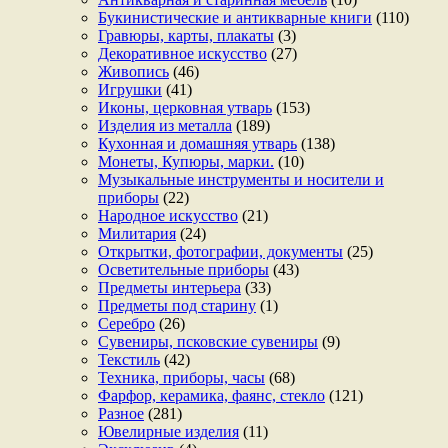
Букинистические и антикварные книги
(110)
Гравюры, карты, плакаты
(3)
Декоративное искусство
(27)
Живопись
(46)
Игрушки
(41)
Иконы, церковная утварь
(153)
Изделия из металла
(189)
Кухонная и домашняя утварь
(138)
Монеты, Купюры, марки.
(10)
Музыкальные инструменты и носители и
приборы
(22)
Народное искусство
(21)
Милитария
(24)
Открытки, фотографии, документы
(25)
Осветительные приборы
(43)
Предметы интерьера
(33)
Предметы под старину
(1)
Серебро
(26)
Сувениры, псковские сувениры
(9)
Текстиль
(42)
Техника, приборы, часы
(68)
Фарфор, керамика, фаянс, стекло
(121)
Разное
(281)
Ювелирные изделия
(11)