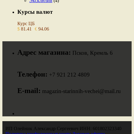
Эксклюзив
(4)
Курсы валют
Курс ЦБ
$
81.41
€
94.06
Адрес магазина:
Псков, Кремль 6
Телефон:
+7 921 212 4809
E-mail:
magazin-starinnih-vechei@mail.ru
ИП Олейник Александр Сергеевич ИНН: 601802323340
Политика конфиденциальности
Договор-оферта