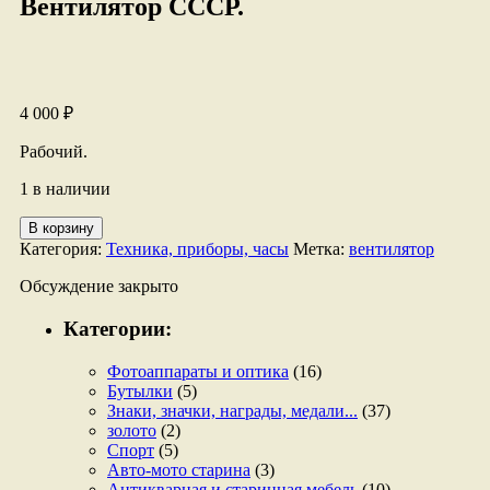
Вентилятор СССР.
4 000
₽
Рабочий.
1 в наличии
Количество
В корзину
товара
Категория:
Техника, приборы, часы
Метка:
вентилятор
Вентилятор
СССР.
Обсуждение закрыто
Категории:
Фотоаппараты и оптика
(16)
Бутылки
(5)
Знаки, значки, награды, медали...
(37)
золото
(2)
Спорт
(5)
Авто-мото старина
(3)
Антикварная и старинная мебель
(10)