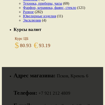
Техника, приборы, часы
(69)
Фарфор, керамика, фаянс, стекло
(121)
Разное
(282)
Ювелирные изделия
(11)
Эксклюзив
(4)
Курсы валют
Курс ЦБ
$
€
80.93
93.19
Адрес магазина:
Псков, Кремль 6
Телефон:
+7 921 212 4809