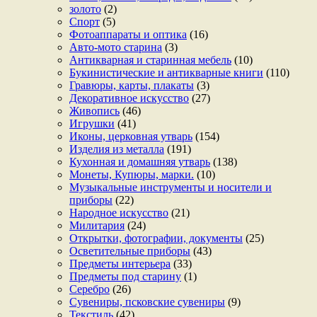
золото
(2)
Спорт
(5)
Фотоаппараты и оптика
(16)
Авто-мото старина
(3)
Антикварная и старинная мебель
(10)
Букинистические и антикварные книги
(110)
Гравюры, карты, плакаты
(3)
Декоративное искусство
(27)
Живопись
(46)
Игрушки
(41)
Иконы, церковная утварь
(154)
Изделия из металла
(191)
Кухонная и домашняя утварь
(138)
Монеты, Купюры, марки.
(10)
Музыкальные инструменты и носители и
приборы
(22)
Народное искусство
(21)
Милитария
(24)
Открытки, фотографии, документы
(25)
Осветительные приборы
(43)
Предметы интерьера
(33)
Предметы под старину
(1)
Серебро
(26)
Сувениры, псковские сувениры
(9)
Текстиль
(42)