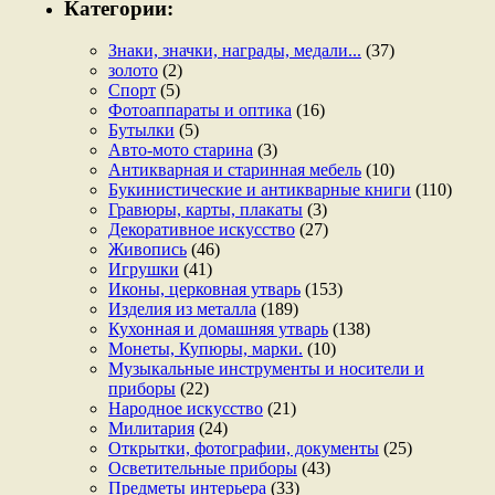
Категории:
Знаки, значки, награды, медали...
(37)
золото
(2)
Спорт
(5)
Фотоаппараты и оптика
(16)
Бутылки
(5)
Авто-мото старина
(3)
Антикварная и старинная мебель
(10)
Букинистические и антикварные книги
(110)
Гравюры, карты, плакаты
(3)
Декоративное искусство
(27)
Живопись
(46)
Игрушки
(41)
Иконы, церковная утварь
(153)
Изделия из металла
(189)
Кухонная и домашняя утварь
(138)
Монеты, Купюры, марки.
(10)
Музыкальные инструменты и носители и
приборы
(22)
Народное искусство
(21)
Милитария
(24)
Открытки, фотографии, документы
(25)
Осветительные приборы
(43)
Предметы интерьера
(33)