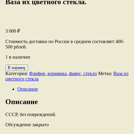
Ваза их цветного стекла.
3 000
₽
Стоимость доставки по России в среднем состовляет 400-
500 рблей.
1 в наличии
Количество
В корзину
товара
Категория:
Фарфор, керамика, фаянс, стекло
Метка:
Ваза из
Ваза
цветного стекла
их
цветного
Описание
стекла.
Описание
СССР, без повреждений.
Обсуждение закрыто