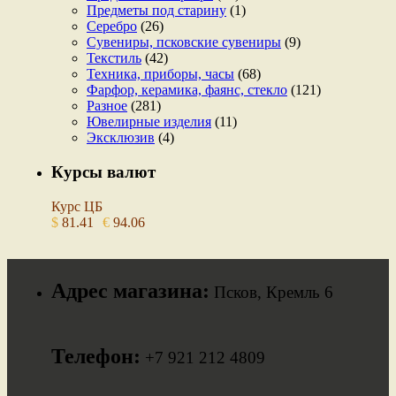
Предметы под старину
(1)
Серебро
(26)
Сувениры, псковские сувениры
(9)
Текстиль
(42)
Техника, приборы, часы
(68)
Фарфор, керамика, фаянс, стекло
(121)
Разное
(281)
Ювелирные изделия
(11)
Эксклюзив
(4)
Курсы валют
Курс ЦБ
$
81.41
€
94.06
Адрес магазина:
Псков, Кремль 6
Телефон:
+7 921 212 4809