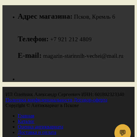
Адрес магазина:
Псков, Кремль 6
Телефон:
+7 921 212 4809
E-mail:
magazin-starinnih-vechei@mail.ru
ИП Олейник Александр Сергеевич ИНН: 601802323340
Политика конфиденциальности
Договор-оферта
Copyright © Антиквариат в Пскове
Главная
Каталог
Оценка антиквариата
💬
Доставка и оплата