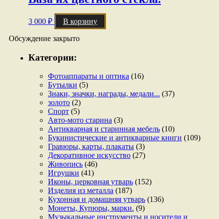
3 000
₽
В корзину
Обсуждение закрыто
Категории:
Фотоаппараты и оптика
(16)
Бутылки
(5)
Знаки, значки, награды, медали...
(37)
золото
(2)
Спорт
(5)
Авто-мото старина
(3)
Антикварная и старинная мебель
(10)
Букинистические и антикварные книги
(109)
Гравюры, карты, плакаты
(3)
Декоративное искусство
(27)
Живопись
(46)
Игрушки
(41)
Иконы, церковная утварь
(152)
Изделия из металла
(187)
Кухонная и домашняя утварь
(136)
Монеты, Купюры, марки.
(9)
Музыкальные инструменты и носители и