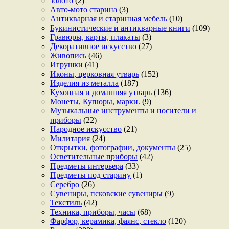
золото
(2)
Авто-мото старина
(3)
Антикварная и старинная мебель
(10)
Букинистические и антикварные книги
(109)
Гравюры, карты, плакаты
(3)
Декоративное искусство
(27)
Живопись
(46)
Игрушки
(41)
Иконы, церковная утварь
(152)
Изделия из металла
(187)
Кухонная и домашняя утварь
(136)
Монеты, Купюры, марки.
(9)
Музыкальные инструменты и носители и
приборы
(22)
Народное искусство
(21)
Милитария
(24)
Открытки, фотографии, документы
(25)
Осветительные приборы
(42)
Предметы интерьера
(33)
Предметы под старину
(1)
Серебро
(26)
Сувениры, псковские сувениры
(9)
Текстиль
(42)
Техника, приборы, часы
(68)
Фарфор, керамика, фаянс, стекло
(120)