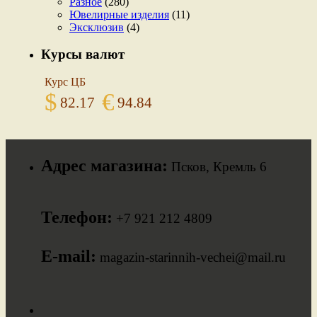
Разное
(280)
Ювелирные изделия
(11)
Эксклюзив
(4)
Курсы валют
Курс ЦБ
$
€
82.17
94.84
Адрес магазина:
Псков, Кремль 6
Телефон:
+7 921 212 4809
E-mail:
magazin-starinnih-vechei@mail.ru