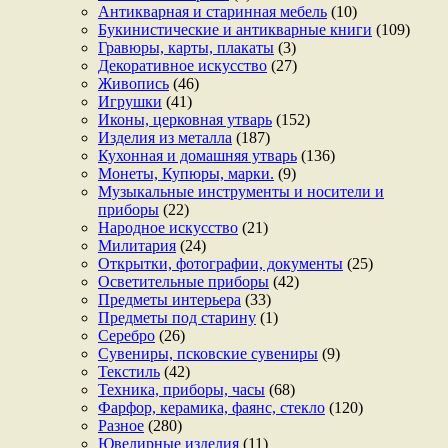
Антикварная и старинная мебель
(10)
Букинистические и антикварные книги
(109)
Гравюры, карты, плакаты
(3)
Декоративное искусство
(27)
Живопись
(46)
Игрушки
(41)
Иконы, церковная утварь
(152)
Изделия из металла
(187)
Кухонная и домашняя утварь
(136)
Монеты, Купюры, марки.
(9)
Музыкальные инструменты и носители и
приборы
(22)
Народное искусство
(21)
Милитария
(24)
Открытки, фотографии, документы
(25)
Осветительные приборы
(42)
Предметы интерьера
(33)
Предметы под старину
(1)
Серебро
(26)
Сувениры, псковские сувениры
(9)
Текстиль
(42)
Техника, приборы, часы
(68)
Фарфор, керамика, фаянс, стекло
(120)
Разное
(280)
Ювелирные изделия
(11)