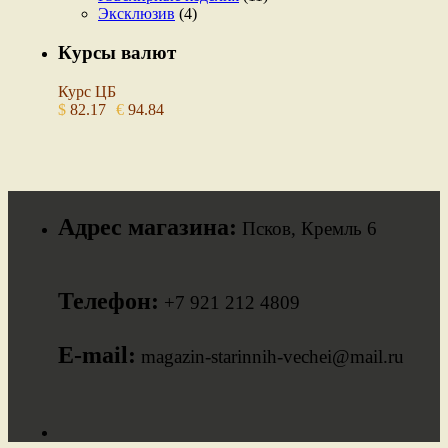
Эксклюзив
(4)
Курсы валют
Курс ЦБ
$
82.17
€
94.84
Адрес магазина:
Псков, Кремль 6
Телефон:
+7 921 212 4809
E-mail:
magazin-starinnih-vechei@mail.ru