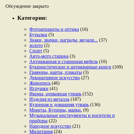
Обсуждение закрыто
Категории:
Фотоаппараты и оптика
(16)
Бутылки
(5)
Знаки, значки, награды, медали...
(37)
золото
(2)
Спорт
(5)
Авто-мото старина
(3)
Антикварная и старинная мебель
(10)
Букинистические и антикварные книги
(109)
Гравюры, карты, плакаты
(3)
Декоративное искусство
(27)
Живопись
(46)
Игрушки
(41)
Иконы, церковная утварь
(152)
Изделия из металла
(187)
Кухонная и домашняя утварь
(136)
Монеты, Купюры, марки.
(9)
Музыкальные инструменты и носители и
приборы
(22)
Народное искусство
(21)
Милитария
(24)