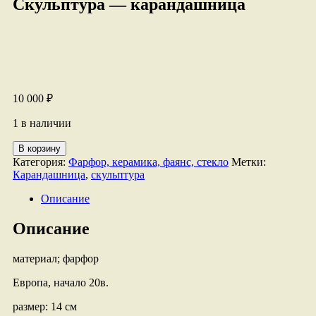
Скульптура — карандашница
10 000
₽
1 в наличии
Количество
В корзину
товара
Категория:
Фарфор, керамика, фаянс, стекло
Метки:
Скульптура
Карандашница
,
скульптура
-
карандашница
Описание
Описание
материал; фарфор
Европа, начало 20в.
размер: 14 см