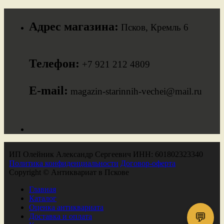
Адрес магазина:
Псков, Кремль 6
Телефон:
+7 921 212 4809
E-mail:
magazin-starinnih-vechei@mail.ru
ИП Олейник Александр Сергеевич ИНН: 601802323340
Политика конфиденциальности
Договор-оферта
Copyright © Антиквариат в Пскове
Главная
Каталог
Оценка антиквариата
💬
Доставка и оплата