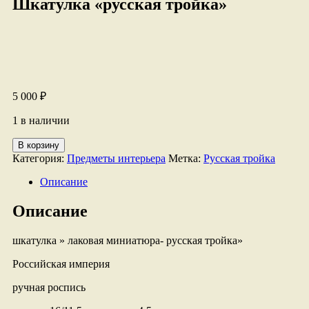
Шкатулка «русская тройка»
5 000
₽
1 в наличии
Количество
В корзину
товара
Категория:
Предметы интерьера
Метка:
Русская тройка
Шкатулка
"русская
Описание
тройка"
Описание
шкатулка » лаковая миниатюра- русская тройка»
Российская империя
ручная роспись