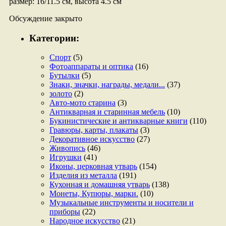
размер: 16/11.5 см, высота 4.5 см
Обсуждение закрыто
Категории:
Спорт
(5)
Фотоаппараты и оптика
(16)
Бутылки
(5)
Знаки, значки, награды, медали...
(37)
золото
(2)
Авто-мото старина
(3)
Антикварная и старинная мебель
(10)
Букинистические и антикварные книги
(110)
Гравюры, карты, плакаты
(3)
Декоративное искусство
(27)
Живопись
(46)
Игрушки
(41)
Иконы, церковная утварь
(154)
Изделия из металла
(191)
Кухонная и домашняя утварь
(138)
Монеты, Купюры, марки.
(10)
Музыкальные инструменты и носители и
приборы
(22)
Народное искусство
(21)