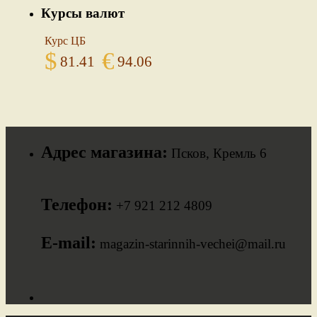
Курсы валют
Курс ЦБ
$
€
81.41
94.06
Адрес магазина:
Псков, Кремль 6
Телефон:
+7 921 212 4809
E-mail:
magazin-starinnih-vechei@mail.ru