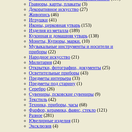
Гравюры, карты, плакаты
(3)
Декоративное искусство
(27)
Живопись
(46)
Игрушки
(41)
Иконы, церковная утварь
(153)
Изделия из металла
(189)
Кухонная и домашняя утварь
(138)
Монеты, Купюры, марки.
(10)
Музыкальные инструменты и носители и
приборы
(22)
Народное искусство
(21)
Милитария
(24)
Открытки, фотографии, документы
(25)
Осветительные приборы
(43)
Предметы интерьера
(33)
Предметы под старину
(1)
Серебро
(26)
Сувениры, псковские сувениры
(9)
Текстиль
(42)
Техника, приборы, часы
(68)
Фарфор, керамика, фаянс, стекло
(121)
Разное
(281)
Ювелирные изделия
(11)
Эксклюзив
(4)