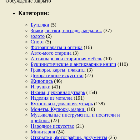
Обсуждение закрыто
Категории:
Бутылки
(5)
Знаки, значки, награды, медали...
(37)
золото
(2)
Спорт
(5)
Фотоаппараты и оптика
(16)
Авто-мото старина
(3)
Антикварная и старинная мебель
(10)
Букинистические и антикварные книги
(110)
Гравюры, карты, плакаты
(3)
Декоративное искусство
(27)
Живопись
(46)
Игрушки
(41)
Иконы, церковная утварь
(154)
Изделия из металла
(191)
Кухонная и домашняя утварь
(138)
Монеты, Купюры, марки.
(10)
Музыкальные инструменты и носители и
приборы
(22)
Народное искусство
(21)
Милитария
(24)
Открытки, фотографии, документы
(25)