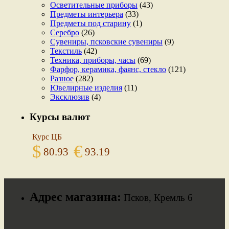
Осветительные приборы
(43)
Предметы интерьера
(33)
Предметы под старину
(1)
Серебро
(26)
Сувениры, псковские сувениры
(9)
Текстиль
(42)
Техника, приборы, часы
(69)
Фарфор, керамика, фаянс, стекло
(121)
Разное
(282)
Ювелирные изделия
(11)
Эксклюзив
(4)
Курсы валют
Курс ЦБ
$
€
80.93
93.19
Адрес магазина:
Псков, Кремль 6