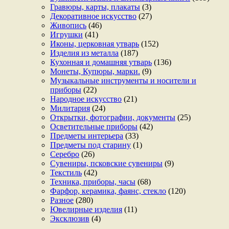
Гравюры, карты, плакаты
(3)
Декоративное искусство
(27)
Живопись
(46)
Игрушки
(41)
Иконы, церковная утварь
(152)
Изделия из металла
(187)
Кухонная и домашняя утварь
(136)
Монеты, Купюры, марки.
(9)
Музыкальные инструменты и носители и
приборы
(22)
Народное искусство
(21)
Милитария
(24)
Открытки, фотографии, документы
(25)
Осветительные приборы
(42)
Предметы интерьера
(33)
Предметы под старину
(1)
Серебро
(26)
Сувениры, псковские сувениры
(9)
Текстиль
(42)
Техника, приборы, часы
(68)
Фарфор, керамика, фаянс, стекло
(120)
Разное
(280)
Ювелирные изделия
(11)
Эксклюзив
(4)