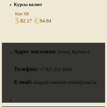
Курсы валют
Курс ЦБ
$
€
82.17
94.84
Адрес магазина:
Псков, Кремль 6
Телефон:
+7 921 212 4809
E-mail:
magazin-starinnih-vechei@mail.ru