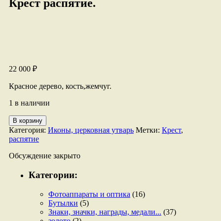
Крест распятие.
22 000
₽
Красное дерево, кость,жемчуг.
1 в наличии
Количество
В корзину
товара
Категория:
Иконы, церковная утварь
Метки:
Крест
,
Крест
распятие
распятие.
Обсуждение закрыто
Категории:
Фотоаппараты и оптика
(16)
Бутылки
(5)
Знаки, значки, награды, медали...
(37)
золото
(2)