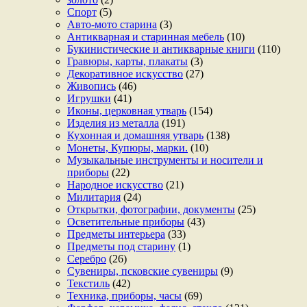
Спорт
(5)
Авто-мото старина
(3)
Антикварная и старинная мебель
(10)
Букинистические и антикварные книги
(110)
Гравюры, карты, плакаты
(3)
Декоративное искусство
(27)
Живопись
(46)
Игрушки
(41)
Иконы, церковная утварь
(154)
Изделия из металла
(191)
Кухонная и домашняя утварь
(138)
Монеты, Купюры, марки.
(10)
Музыкальные инструменты и носители и
приборы
(22)
Народное искусство
(21)
Милитария
(24)
Открытки, фотографии, документы
(25)
Осветительные приборы
(43)
Предметы интерьера
(33)
Предметы под старину
(1)
Серебро
(26)
Сувениры, псковские сувениры
(9)
Текстиль
(42)
Техника, приборы, часы
(69)