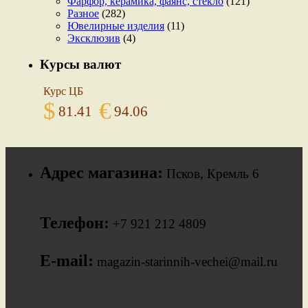
Фарфор, керамика, фаянс, стекло
(121)
Разное
(282)
Ювелирные изделия
(11)
Эксклюзив
(4)
Курсы валют
Курс ЦБ
$
€
81.41
94.06
Адрес магазина:
Псков, Кремль 6
Телефон:
+7 921 212 4809
E-mail:
magazin-starinnih-vechei@mail.ru