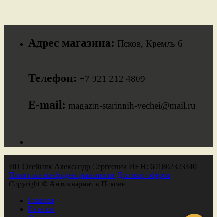
Адрес магазина:
Псков, Кремль 6
Телефон:
+7 921 212 4809
E-mail:
magazin-starinnih-vechei@mail.ru
ИП Олейник Александр Сергеевич ИНН: 601802323340
Политика конфиденциальности
Договор-оферта
Copyright © Антиквариат в Пскове
Главная
Каталог