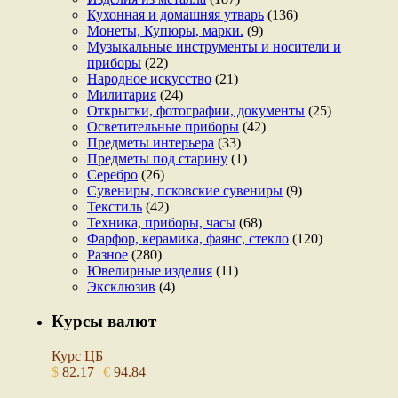
Кухонная и домашняя утварь
(136)
Монеты, Купюры, марки.
(9)
Музыкальные инструменты и носители и
приборы
(22)
Народное искусство
(21)
Милитария
(24)
Открытки, фотографии, документы
(25)
Осветительные приборы
(42)
Предметы интерьера
(33)
Предметы под старину
(1)
Серебро
(26)
Сувениры, псковские сувениры
(9)
Текстиль
(42)
Техника, приборы, часы
(68)
Фарфор, керамика, фаянс, стекло
(120)
Разное
(280)
Ювелирные изделия
(11)
Эксклюзив
(4)
Курсы валют
Курс ЦБ
$
82.17
€
94.84