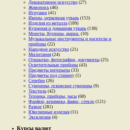
Декоративное искусство
(27)
Живопись
(46)
Игрушки
(41)
Иконы, церковная утварь
(153)
Изделия из металла
(189)
Кухонная и домашняя утварь
(138)
Монеты, Купюры, марки.
(10)
Музыкальные инструменты и носители и
приборы
(22)
Народное искусство
(21)
Милитария
(24)
Открытки, фотографии, документы
(25)
Осветительные приборы
(43)
Предметы интерьера
(33)
Предметы под старину
(1)
Серебро
(26)
Сувениры, псковские сувениры
(9)
Текстиль
(42)
Техника, приборы, часы
(68)
Фарфор, керамика, фаянс, стекло
(121)
Разное
(281)
Ювелирные изделия
(11)
Эксклюзив
(4)
Курсы валют