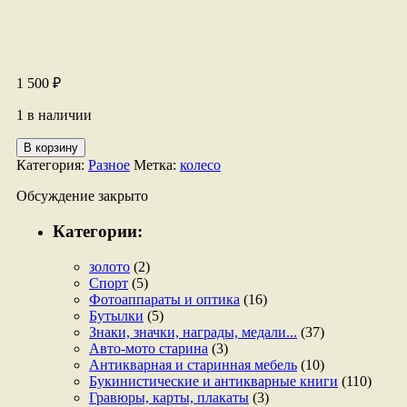
1 500
₽
1 в наличии
Количество
В корзину
товара
Категория:
Разное
Метка:
колесо
Колесо
деревянное
Обсуждение закрыто
Категории:
золото
(2)
Спорт
(5)
Фотоаппараты и оптика
(16)
Бутылки
(5)
Знаки, значки, награды, медали...
(37)
Авто-мото старина
(3)
Антикварная и старинная мебель
(10)
Букинистические и антикварные книги
(110)
Гравюры, карты, плакаты
(3)