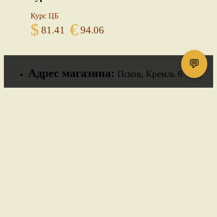
Курс ЦБ
$
€
81.41
94.06
💬
Адрес магазина:
Псков, Кремль 6
Телефон:
+7 921 212 4809
E-mail:
magazin-starinnih-vechei@mail.ru
ИП Олейник Александр Сергеевич ИНН: 601802323340
Политика конфиденциальности
Договор-оферта
Copyright © Антиквариат в Пскове