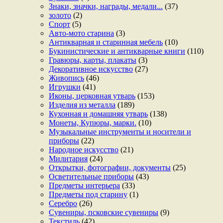
Знаки, значки, награды, медали...
(37)
золото
(2)
Спорт
(5)
Авто-мото старина
(3)
Антикварная и старинная мебель
(10)
Букинистические и антикварные книги
(110)
Гравюры, карты, плакаты
(3)
Декоративное искусство
(27)
Живопись
(46)
Игрушки
(41)
Иконы, церковная утварь
(153)
Изделия из металла
(189)
Кухонная и домашняя утварь
(138)
Монеты, Купюры, марки.
(10)
Музыкальные инструменты и носители и
приборы
(22)
Народное искусство
(21)
Милитария
(24)
Открытки, фотографии, документы
(25)
Осветительные приборы
(43)
Предметы интерьера
(33)
Предметы под старину
(1)
Серебро
(26)
Сувениры, псковские сувениры
(9)
Текстиль
(42)