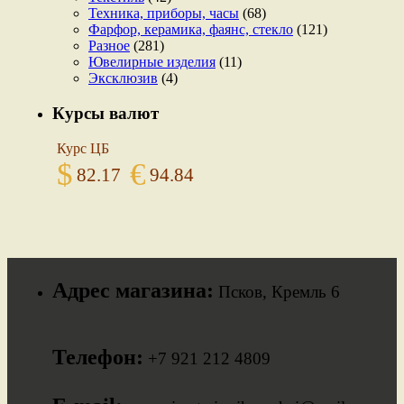
Техника, приборы, часы
(68)
Фарфор, керамика, фаянс, стекло
(121)
Разное
(281)
Ювелирные изделия
(11)
Эксклюзив
(4)
Курсы валют
Курс ЦБ
$
€
82.17
94.84
Адрес магазина:
Псков, Кремль 6
Телефон:
+7 921 212 4809