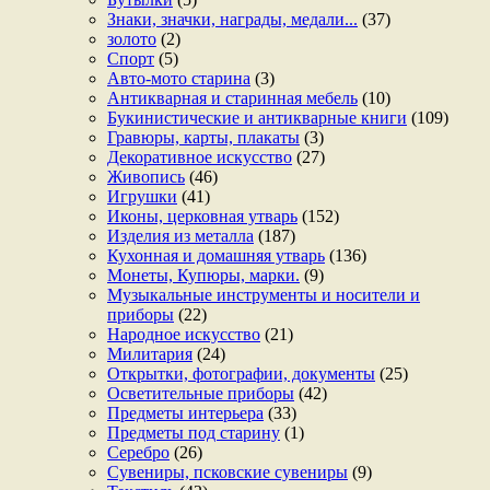
Знаки, значки, награды, медали...
(37)
золото
(2)
Спорт
(5)
Авто-мото старина
(3)
Антикварная и старинная мебель
(10)
Букинистические и антикварные книги
(109)
Гравюры, карты, плакаты
(3)
Декоративное искусство
(27)
Живопись
(46)
Игрушки
(41)
Иконы, церковная утварь
(152)
Изделия из металла
(187)
Кухонная и домашняя утварь
(136)
Монеты, Купюры, марки.
(9)
Музыкальные инструменты и носители и
приборы
(22)
Народное искусство
(21)
Милитария
(24)
Открытки, фотографии, документы
(25)
Осветительные приборы
(42)
Предметы интерьера
(33)
Предметы под старину
(1)
Серебро
(26)
Сувениры, псковские сувениры
(9)