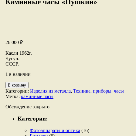
Каминные часы «Пушкин»
26 000
₽
Касли 1962г.
Чугун.
СССР.
1 в наличии
Количество
В корзину
товара
Категории:
Изделия из металла
,
Техника, приборы, часы
Каминные
Метка:
каминные часы
часы
"Пушкин"
Обсуждение закрыто
Категории:
Фотоаппараты и оптика
(16)
Бутылки
(5)