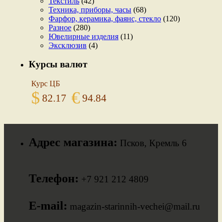
Текстиль
(42)
Техника, приборы, часы
(68)
Фарфор, керамика, фаянс, стекло
(120)
Разное
(280)
Ювелирные изделия
(11)
Эксклюзив
(4)
Курсы валют
Курс ЦБ
$
€
82.17
94.84
Адрес магазина:
Псков, Кремль 6
Телефон:
+7 921 212 4809
E-mail:
magazin-starinnih-vechei@mail.ru