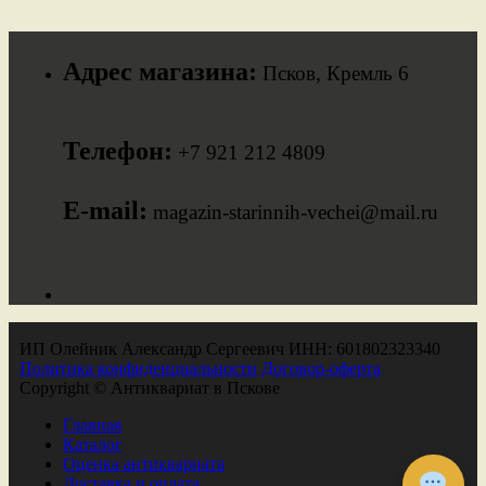
Адрес магазина:
Псков, Кремль 6
Телефон:
+7 921 212 4809
E-mail:
magazin-starinnih-vechei@mail.ru
ИП Олейник Александр Сергеевич ИНН: 601802323340
Политика конфиденциальности
Договор-оферта
Copyright © Антиквариат в Пскове
Главная
Каталог
Оценка антиквариата
Доставка и оплата