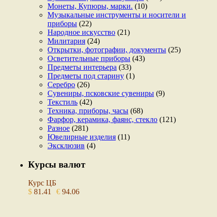
Монеты, Купюры, марки.
(10)
Музыкальные инструменты и носители и
приборы
(22)
Народное искусство
(21)
Милитария
(24)
Открытки, фотографии, документы
(25)
Осветительные приборы
(43)
Предметы интерьера
(33)
Предметы под старину
(1)
Серебро
(26)
Сувениры, псковские сувениры
(9)
Текстиль
(42)
Техника, приборы, часы
(68)
Фарфор, керамика, фаянс, стекло
(121)
Разное
(281)
Ювелирные изделия
(11)
Эксклюзив
(4)
Курсы валют
Курс ЦБ
$
81.41
€
94.06