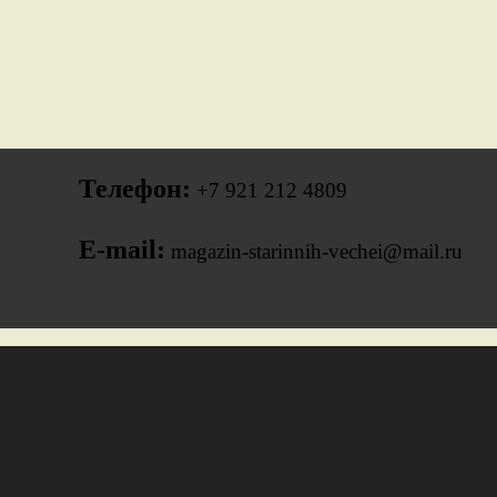
Телефон:
+7 921 212 4809
E-mail:
magazin-starinnih-vechei@mail.ru