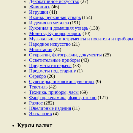
Декоративное искусство
(27)
Живопись
(46)
Игрушки
(41)
Иконы, церковная утварь
(154)
Изделия из металла
(191)
Кухонная и домашняя утварь
(138)
Монеты, Купюры, марки.
(10)
Музыкальные инструменты и носители и прибор
Народное искусство
(21)
Милитария
(24)
Открытки, фотографии, документы
(25)
Осветительные приборы
(43)
Предметы интерьера
(33)
Предметы под старину
(1)
Серебро
(26)
Сувениры, псковские сувениры
(9)
Текстиль
(42)
Техника, приборы, часы
(69)
Фарфор, керамика, фаянс, стекло
(121)
Разное
(282)
Ювелирные изделия
(11)
Эксклюзив
(4)
Курсы валют