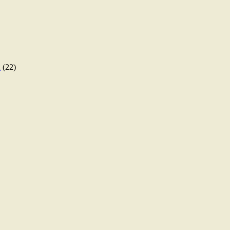
ы
(22)