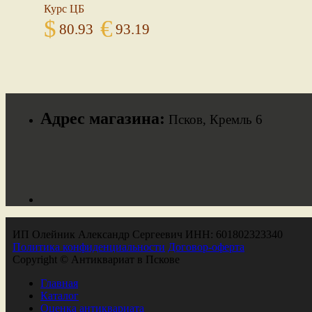
Курс ЦБ
$
€
80.93
93.19
Адрес магазина:
Псков, Кремль 6
ИП Олейник Александр Сергеевич ИНН: 601802323340
Политика конфиденциальности
Договор-оферта
Copyright © Антиквариат в Пскове
Главная
Каталог
Оценка антиквариата