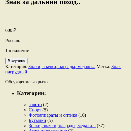
Знак за дальний поход..
600
₽
Россия.
1 в наличии
Количество
В корзину
товара
Категория:
Знаки, значки, награды, медали...
Метка:
Знак
Знак
нагрудный
за
дальний
Обсуждение закрыто
поход..
Категории:
золото
(2)
Спорт
(5)
Фотоаппараты и оптика
(16)
Бутылки
(5)
Знаки, значки, награды, медали...
(37)
Авто-мото старина
(3)