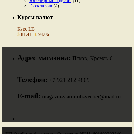
Ювелирные изделия
(11)
Эксклюзив
(4)
Курсы валют
Курс ЦБ
$
81.41
€
94.06
Адрес магазина:
Псков, Кремль 6
Телефон:
+7 921 212 4809
E-mail:
magazin-starinnih-vechei@mail.ru
ИП Олейник Александр Сергеевич ИНН: 601802323340