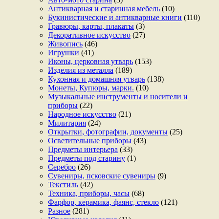
Антикварная и старинная мебель
(10)
Букинистические и антикварные книги
(110)
Гравюры, карты, плакаты
(3)
Декоративное искусство
(27)
Живопись
(46)
Игрушки
(41)
Иконы, церковная утварь
(153)
Изделия из металла
(189)
Кухонная и домашняя утварь
(138)
Монеты, Купюры, марки.
(10)
Музыкальные инструменты и носители и
приборы
(22)
Народное искусство
(21)
Милитария
(24)
Открытки, фотографии, документы
(25)
Осветительные приборы
(43)
Предметы интерьера
(33)
Предметы под старину
(1)
Серебро
(26)
Сувениры, псковские сувениры
(9)
Текстиль
(42)
Техника, приборы, часы
(68)
Фарфор, керамика, фаянс, стекло
(121)
Разное
(281)