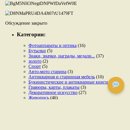
Обсуждение закрыто
Категории:
Фотоаппараты и оптика
(16)
Бутылки
(5)
Знаки, значки, награды, медали...
(37)
золото
(2)
Спорт
(5)
Авто-мото старина
(3)
Антикварная и старинная мебель
(10)
Букинистические и антикварные книги
(110)
Гравюры, карты, плакаты
(3)
Декоративное искусство
(27)
Живопись
(46)
Игрушки
(41)
Иконы, церковная утварь
(153)
Изделия из металла
(189)
Кухонная и домашняя утварь
(138)
Монеты, Купюры, марки.
(10)
Музыкальные инструменты и носители и