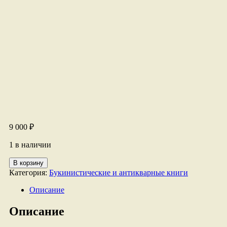
9 000
₽
1 в наличии
Количество
В корзину
товара
Категория:
Букинистические и антикварные книги
всеобщий
календарь
Описание
прибалтийского
края
Описание
1915г