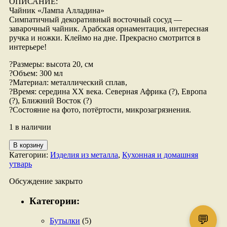
ОПИСАНИЕ:
Чайник «Лампа Алладина»
Симпатичный декоративный восточный сосуд —
заварочный чайник. Арабская орнаментация, интересная
ручка и ножки. Клеймо на дне. Прекрасно смотрится в
интерьере!
?Размеры: высота 20, см
?Объем: 300 мл
?Материал: металлический сплав,
?Время: середина ХХ века. Северная Африка (?), Европа
(?), Ближний Восток (?)
?Состояние на фото, потёртости, микрозагрязнения.
1 в наличии
Количество
В корзину
товара
Категории:
Изделия из металла
,
Кухонная и домашняя
Восточный
утварь
чайник
Обсуждение закрыто
Категории:
💬
Бутылки
(5)