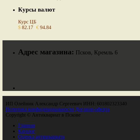
Курсы валют
Курс ЦБ
$
82.17
€
94.84
Адрес магазина:
Псков, Кремль 6
ИП Олейник Александр Сергеевич ИНН: 601802323340
Политика конфиденциальности
Договор-оферта
Copyright © Антиквариат в Пскове
Главная
Каталог
Оценка антиквариата