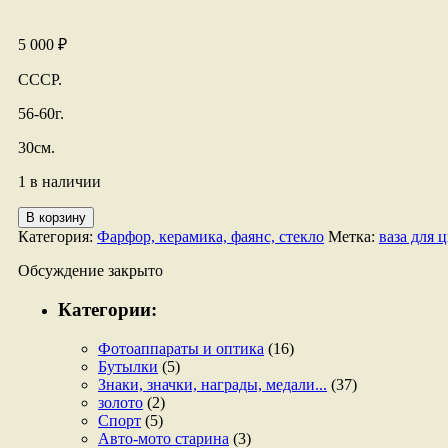
5 000
₽
СССР.
56-60г.
30см.
1 в наличии
Количество
В корзину
товара
Категория:
Фарфор, керамика, фаянс, стекло
Метка:
ваза для 
Ваза
из
Обсуждение закрыто
цветного
хрусталя.
Категории:
Фотоаппараты и оптика
(16)
Бутылки
(5)
Знаки, значки, награды, медали...
(37)
золото
(2)
Спорт
(5)
Авто-мото старина
(3)