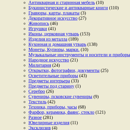
Антикварная и старинная мебель
(10)
Букинистические и антикварные книги
(110)
Гравюры, карты, плакаты
(3)
Декоративное искусство
(27)
Живопись
(46)
Игрушки
(41)
Иконы, церковная утварь
(153)
Изделия из металла
(189)
Кухонная и домашняя утварь
(138)
Монеты, Купюры, марки.
(10)
Музыкальные инструменты и носители и прибор
Народное искусство
(21)
Милитария
(24)
Открытки, фотографии, документы
(25)
Осветительные приборы
(43)
Предметы интерьера
(33)
Предметы под старину
(1)
Серебро
(26)
Сувениры, псковские сувениры
(9)
Текстиль
(42)
Техника, приборы, часы
(68)
Фарфор, керамика, фаянс, стекло
(121)
Разное
(281)
Ювелирные изделия
(11)
Эксклюзив
(4)