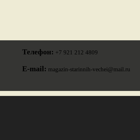
Телефон:
+7 921 212 4809
E-mail:
magazin-starinnih-vechei@mail.ru