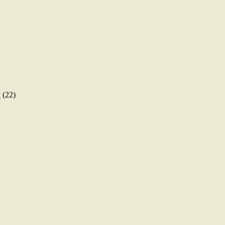
ы
(22)