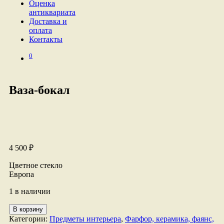
Оценка
антиквариата
Доставка и
оплата
Контакты
0
Ваза-бокал
4 500
₽
Цветное стекло
Европа
1 в наличии
Количество
В корзину
товара
Категории:
Предметы интерьера
,
Фарфор, керамика, фаянс,