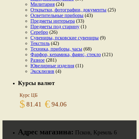
Милитария
(24)
Открытки, фотографии, документы
(25)
Осветительные приборы
(43)
Предметы интерьера
(33)
Предметы под старину
(1)
Серебро
(26)
Сувениры, псковские сувениры
(9)
Текстиль
(42)
Техника, приборы, часы
(68)
Фарфор, керамика, фаянс, стекло
(121)
Разное
(281)
Ювелирные изделия
(11)
Эксклюзив
(4)
Курсы валют
Курс ЦБ
$
€
81.41
94.06
Адрес магазина:
Псков, Кремль 6