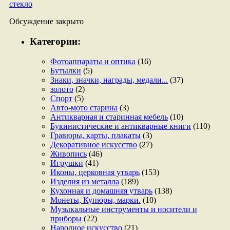
Ваза-
стекло
бокал
Обсуждение закрыто
Категории:
Фотоаппараты и оптика
(16)
Бутылки
(5)
Знаки, значки, награды, медали...
(37)
золото
(2)
Спорт
(5)
Авто-мото старина
(3)
Антикварная и старинная мебель
(10)
Букинистические и антикварные книги
(110)
Гравюры, карты, плакаты
(3)
Декоративное искусство
(27)
Живопись
(46)
Игрушки
(41)
Иконы, церковная утварь
(153)
Изделия из металла
(189)
Кухонная и домашняя утварь
(138)
Монеты, Купюры, марки.
(10)
Музыкальные инструменты и носители и
приборы
(22)
Народное искусство
(21)