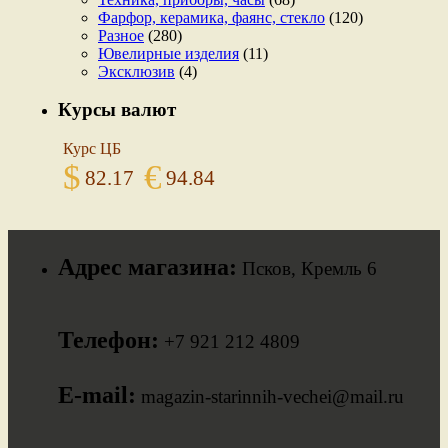
Фарфор, керамика, фаянс, стекло
(120)
Разное
(280)
Ювелирные изделия
(11)
Эксклюзив
(4)
Курсы валют
Курс ЦБ
$
€
82.17
94.84
Адрес магазина:
Псков, Кремль 6
Телефон:
+7 921 212 4809
E-mail:
magazin-starinnih-vechei@mail.ru