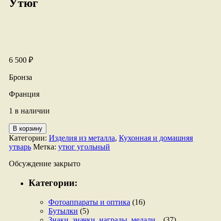
Утюг
6 500
₽
Бронза
Франция
1 в наличии
Количество
В корзину
товара
Категории:
Изделия из металла
,
Кухонная и домашняя
Утюг
утварь
Метка:
утюг угольный
Обсуждение закрыто
Категории:
Фотоаппараты и оптика
(16)
Бутылки
(5)
Знаки, значки, награды, медали...
(37)