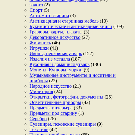
золото
(2)
Спорт
(5)
Авто-мото старина
(3)
Антикварная и старинная мебель
(10)
Букинистические и антикварные книги
(109)
Гравюры, карты, плакаты
(3)
Декоративное искусство
(27)
Живопись
(46)
Игрушки
(41)
Иконы, церковная утварь
(152)
Изделия из металла
(187)
Кухонная и домашняя утварь
(136)
Монеты, Купюры, марки.
(9)
Музыкальные инструменты и носители и
приборы
(22)
Народное искусство
(21)
Милитария
(24)
Открытки, фотографии, документы
(25)
Осветительные приборы
(42)
Предметы интерьера
(33)
Предметы под старину
(1)
Серебро
(26)
Сувениры, псковские сувениры
(9)
Текстиль
(42)
Техника, приборы, часы
(68)