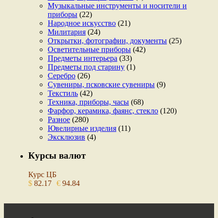
Музыкальные инструменты и носители и
приборы
(22)
Народное искусство
(21)
Милитария
(24)
Открытки, фотографии, документы
(25)
Осветительные приборы
(42)
Предметы интерьера
(33)
Предметы под старину
(1)
Серебро
(26)
Сувениры, псковские сувениры
(9)
Текстиль
(42)
Техника, приборы, часы
(68)
Фарфор, керамика, фаянс, стекло
(120)
Разное
(280)
Ювелирные изделия
(11)
Эксклюзив
(4)
Курсы валют
Курс ЦБ
$
82.17
€
94.84