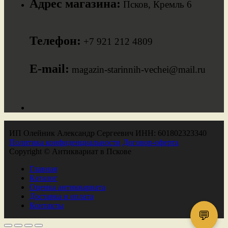
Адрес магазина:
Псков, Кремль 6
Телефон:
+7 921 212 4809
E-mail:
magazin-starinnih-vechei@mail.ru
ИП Олейник Александр Сергеевич ИНН: 601802323340
Политика конфиденциальности
Договор-оферта
Copyright © Антиквариат в Пскове
Главная
Каталог
Оценка антиквариата
Доставка и оплата
Контакты
💬