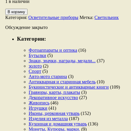
1 в наличии
Количество
В корзину
товара
Категория:
Осветительные приборы
Метка:
Светильник
Светильник
настенный.
Обсуждение закрыто
Категории:
Фотоаппараты и оптика
(16)
Бутылки
(5)
Знаки, значки, награды, медали...
(37)
золото
(2)
Спорт
(5)
Авто-мото старина
(3)
Антикварная и старинная мебель
(10)
Букинистические и антикварные книги
(109)
Гравюры, карты, плакаты
(3)
Декоративное искусство
(27)
Живопись
(46)
Игрушки
(41)
Иконы, церковная утварь
(152)
Изделия из металла
(187)
Кухонная и домашняя утварь
(136)
Монеты, Купюры, марки.
(9)