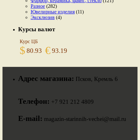
Фарфор, керамика, фаянс, стекло
(121)
Разное
(282)
Ювелирные изделия
(11)
Эксклюзив
(4)
Курсы валют
Курс ЦБ
$
€
80.93
93.19
Адрес магазина:
Псков, Кремль 6
Телефон:
+7 921 212 4809
E-mail:
magazin-starinnih-vechei@mail.ru