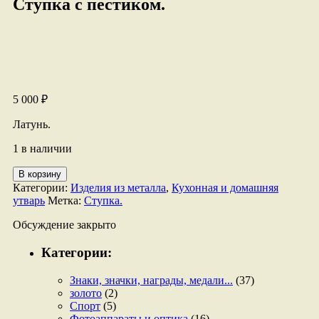
Ступка с пестиком.
5 000
₽
Латунь.
1 в наличии
Количество
В корзину
товара
Категории:
Изделия из металла
,
Кухонная и домашняя
Ступка
утварь
Метка:
Ступка.
с
пестиком.
Обсуждение закрыто
Категории:
Знаки, значки, награды, медали...
(37)
золото
(2)
Спорт
(5)
Фотоаппараты и оптика
(16)