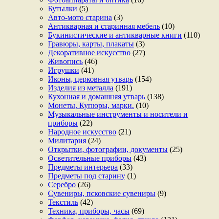
Бутылки
(5)
Авто-мото старина
(3)
Антикварная и старинная мебель
(10)
Букинистические и антикварные книги
(110)
Гравюры, карты, плакаты
(3)
Декоративное искусство
(27)
Живопись
(46)
Игрушки
(41)
Иконы, церковная утварь
(154)
Изделия из металла
(191)
Кухонная и домашняя утварь
(138)
Монеты, Купюры, марки.
(10)
Музыкальные инструменты и носители и
приборы
(22)
Народное искусство
(21)
Милитария
(24)
Открытки, фотографии, документы
(25)
Осветительные приборы
(43)
Предметы интерьера
(33)
Предметы под старину
(1)
Серебро
(26)
Сувениры, псковские сувениры
(9)
Текстиль
(42)
Техника, приборы, часы
(69)