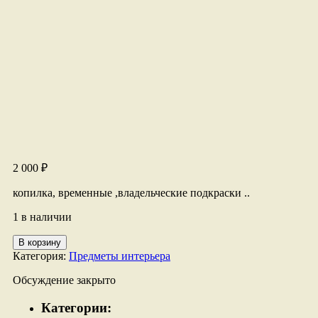
2 000
₽
копилка, временные ,владельческие подкраски ..
1 в наличии
Количество
В корзину
товара
Категория:
Предметы интерьера
Скульптура
женщина,
Обсуждение закрыто
гипс.
Категории: