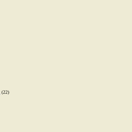
ы
(22)