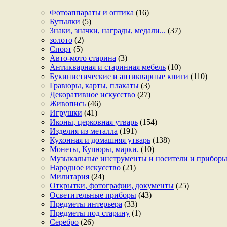
Фотоаппараты и оптика
(16)
Бутылки
(5)
Знаки, значки, награды, медали...
(37)
золото
(2)
Спорт
(5)
Авто-мото старина
(3)
Антикварная и старинная мебель
(10)
Букинистические и антикварные книги
(110)
Гравюры, карты, плакаты
(3)
Декоративное искусство
(27)
Живопись
(46)
Игрушки
(41)
Иконы, церковная утварь
(154)
Изделия из металла
(191)
Кухонная и домашняя утварь
(138)
Монеты, Купюры, марки.
(10)
Музыкальные инструменты и носители и прибор
Народное искусство
(21)
Милитария
(24)
Открытки, фотографии, документы
(25)
Осветительные приборы
(43)
Предметы интерьера
(33)
Предметы под старину
(1)
Серебро
(26)