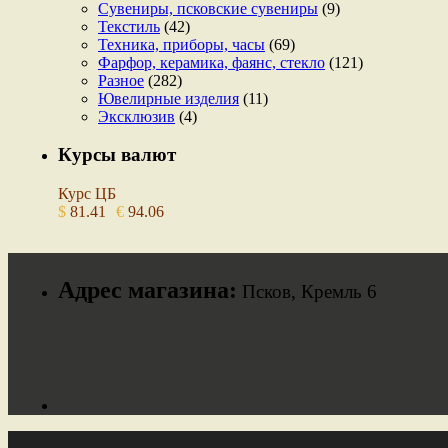
Сувениры, псковские сувениры
(9)
Текстиль
(42)
Техника, приборы, часы
(69)
Фарфор, керамика, фаянс, стекло
(121)
Разное
(282)
Ювелирные изделия
(11)
Эксклюзив
(4)
Курсы валют
Курс ЦБ
$
81.41
€
94.06
Адрес магазина:
Псков, Кремль 6