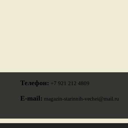
Телефон:
+7 921 212 4809
E-mail:
magazin-starinnih-vechei@mail.ru