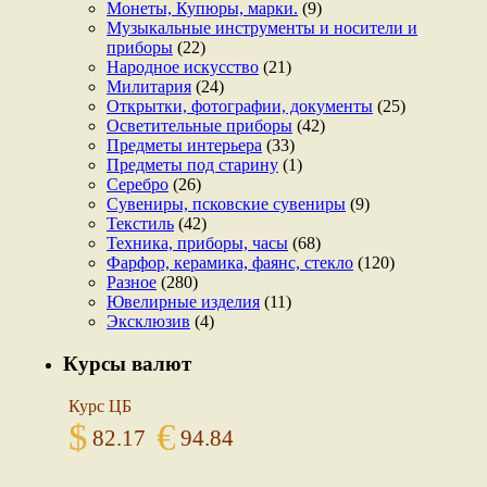
Монеты, Купюры, марки.
(9)
Музыкальные инструменты и носители и
приборы
(22)
Народное искусство
(21)
Милитария
(24)
Открытки, фотографии, документы
(25)
Осветительные приборы
(42)
Предметы интерьера
(33)
Предметы под старину
(1)
Серебро
(26)
Сувениры, псковские сувениры
(9)
Текстиль
(42)
Техника, приборы, часы
(68)
Фарфор, керамика, фаянс, стекло
(120)
Разное
(280)
Ювелирные изделия
(11)
Эксклюзив
(4)
Курсы валют
Курс ЦБ
$
€
82.17
94.84