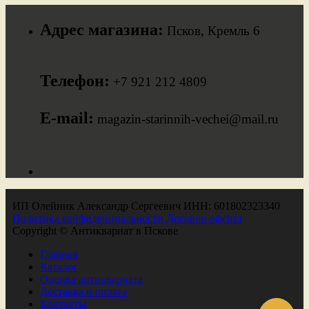
Адрес магазина:
Псков, Кремль 6
Телефон:
+7 921 212 4809
E-mail:
magazin-starinnih-vechei@mail.ru
ИП Олейник Александр Сергеевич ИНН: 601802323340
Политика конфиденциальности
Договор-оферта
Copyright © Антиквариат в Пскове
Главная
Каталог
Оценка антиквариата
Доставка и оплата
Контакты