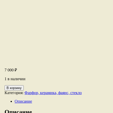
7 000
₽
1 в наличии
Количество
В корзину
товара
Категория:
Фарфор, керамика, фаянс, стекло
Скульптура
"Свинья"
Описание
Описание