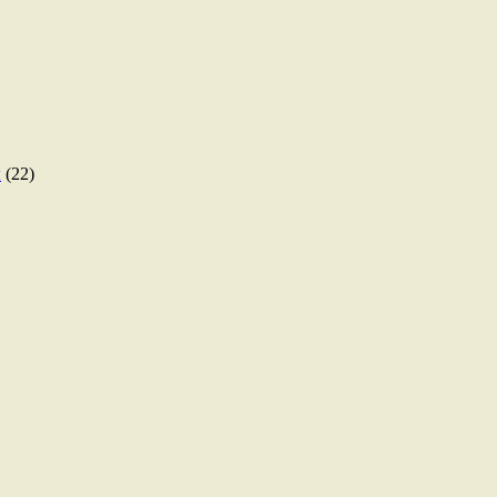
ы
(22)