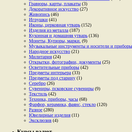
Гравюры, карты, плакаты
(3)
Декоративное искусство
(27)
Живопись
(46)
Игрушки
(41)
Иконы, церковная утварь
(152)
Изделия из металла
(187)
Кухонная и домашняя утварь
(136)
Монеты, Купюры, марки.
(9)
Музыкальные инструменты и носители и прибор
Народное искусство
(21)
Милитария
(24)
Открытки, фотографии, документы
(25)
Осветительные приборы
(42)
Предметы интерьера
(33)
Предметы под старину
(1)
Серебро
(26)
Сувениры, псковские сувениры
(9)
Текстиль
(42)
Техника, приборы, часы
(68)
Фарфор, керамика, фаянс, стекло
(120)
Разное
(280)
Ювелирные изделия
(11)
Эксклюзив
(4)
Курсы валют