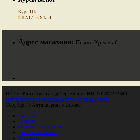
Курс ЦБ
$
82.17
€
94.84
Адрес магазина:
Псков, Кремль 6
ИП Олейник Александр Сергеевич ИНН: 601802323340
Политика конфиденциальности
Договор-оферта
Copyright © Антиквариат в Пскове
Главная
Каталог
Оценка антиквариата
Доставка и оплата
Контакты