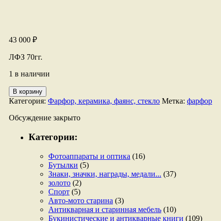
43 000
₽
ЛФЗ 70гг.
1 в наличии
Количество
В корзину
товара
Категория:
Фарфор, керамика, фаянс, стекло
Метка:
фарфор
Скульптура
Лев
Обсуждение закрыто
Толстой.
Категории:
Фотоаппараты и оптика
(16)
Бутылки
(5)
Знаки, значки, награды, медали...
(37)
золото
(2)
Спорт
(5)
Авто-мото старина
(3)
Антикварная и старинная мебель
(10)
Букинистические и антикварные книги
(109)