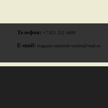
Телефон:
+7 921 212 4809
E-mail:
magazin-starinnih-vechei@mail.ru