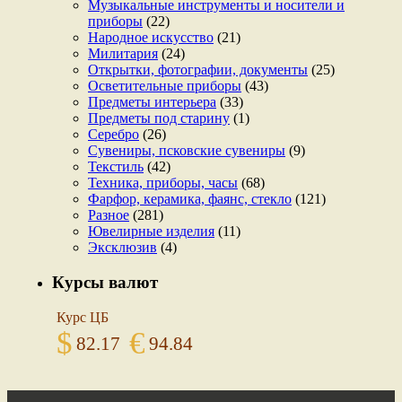
Музыкальные инструменты и носители и
приборы
(22)
Народное искусство
(21)
Милитария
(24)
Открытки, фотографии, документы
(25)
Осветительные приборы
(43)
Предметы интерьера
(33)
Предметы под старину
(1)
Серебро
(26)
Сувениры, псковские сувениры
(9)
Текстиль
(42)
Техника, приборы, часы
(68)
Фарфор, керамика, фаянс, стекло
(121)
Разное
(281)
Ювелирные изделия
(11)
Эксклюзив
(4)
Курсы валют
Курс ЦБ
$
€
82.17
94.84