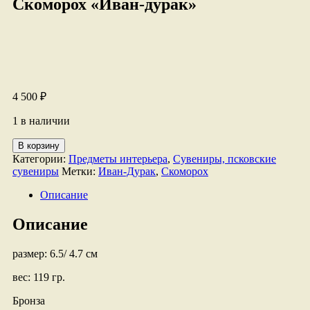
Скоморох «Иван-дурак»
4 500
₽
1 в наличии
Количество
В корзину
товара
Категории:
Предметы интерьера
,
Сувениры, псковские
Скоморох
сувениры
Метки:
Иван-Дурак
,
Скоморох
"Иван-
дурак"
Описание
Описание
размер: 6.5/ 4.7 см
вес: 119 гр.
Бронза