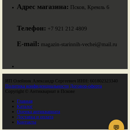
Адрес магазина:
Псков, Кремль 6
Телефон:
+7 921 212 4809
E-mail:
magazin-starinnih-vechei@mail.ru
ИП Олейник Александр Сергеевич ИНН: 601802323340
Политика конфиденциальности
Договор-оферта
Copyright © Антиквариат в Пскове
Главная
Каталог
Оценка антиквариата
Доставка и оплата
Контакты
💬