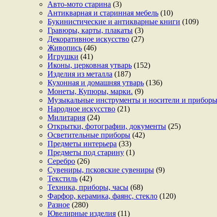
Авто-мото старина
(3)
Антикварная и старинная мебель
(10)
Букинистические и антикварные книги
(109)
Гравюры, карты, плакаты
(3)
Декоративное искусство
(27)
Живопись
(46)
Игрушки
(41)
Иконы, церковная утварь
(152)
Изделия из металла
(187)
Кухонная и домашняя утварь
(136)
Монеты, Купюры, марки.
(9)
Музыкальные инструменты и носители и прибор
Народное искусство
(21)
Милитария
(24)
Открытки, фотографии, документы
(25)
Осветительные приборы
(42)
Предметы интерьера
(33)
Предметы под старину
(1)
Серебро
(26)
Сувениры, псковские сувениры
(9)
Текстиль
(42)
Техника, приборы, часы
(68)
Фарфор, керамика, фаянс, стекло
(120)
Разное
(280)
Ювелирные изделия
(11)