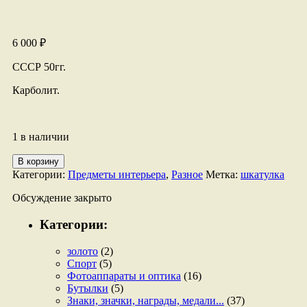
6 000
₽
СССР 50гг.
Карболит.
1 в наличии
Количество
В корзину
товара
Категории:
Предметы интерьера
,
Разное
Метка:
шкатулка
Шкатулка
"Аврора"
Обсуждение закрыто
Категории:
золото
(2)
Спорт
(5)
Фотоаппараты и оптика
(16)
Бутылки
(5)
Знаки, значки, награды, медали...
(37)