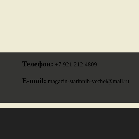
Телефон:
+7 921 212 4809
E-mail:
magazin-starinnih-vechei@mail.ru