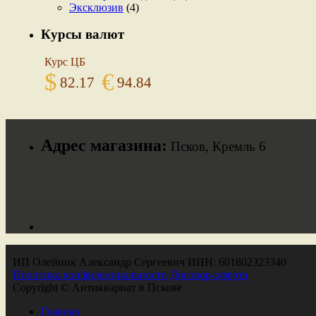
Эксклюзив
(4)
Курсы валют
Курс ЦБ
$
€
82.17
94.84
Адрес магазина:
Псков, Кремль 6
ИП Олейник Александр Сергеевич ИНН: 601802323340
Политика конфиденциальности
Договор-оферта
Copyright © Антиквариат в Пскове
Главная