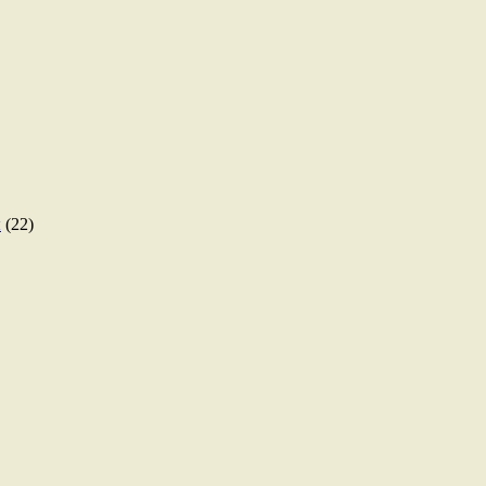
ы
(22)