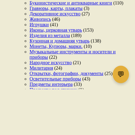
Букинистические и антикварные книги
(110)
Гравюры, карты, плакаты
(3)
Декоративное искусство
(27)
Живопись
(46)
Игрушки
(41)
Иконы, церковная утварь
(153)
Изделия из металла
(189)
Кухонная и домашняя утварь
(138)
Монеты, Купюры, марки.
(10)
Музыкальные инструменты и носители и
приборы
(22)
Народное искусство
(21)
Милитария
(24)
💬
Открытки, фотографии, документы
(25)
Осветительные приборы
(43)
Предметы интерьера
(33)
Предметы под старину
(1)
Серебро
(26)
Сувениры, псковские сувениры
(9)
Текстиль
(42)
Техника, приборы, часы
(68)
Фарфор, керамика, фаянс, стекло
(121)
Разное
(281)
Ювелирные изделия
(11)
Эксклюзив
(4)