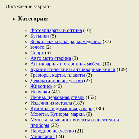
Обсуждение закрыто
Категории:
Фотоаппараты и оптика
(16)
Бутылки
(5)
Знаки, значки, награды, медали...
(37)
золото
(2)
Спорт
(5)
Авто-мото старина
(3)
Антикварная и старинная мебель
(10)
Букинистические и антикварные книги
(109)
Гравюры, карты, плакаты
(3)
Декоративное искусство
(27)
Живопись
(46)
Игрушки
(41)
Иконы, церковная утварь
(152)
Изделия из металла
(187)
Кухонная и домашняя утварь
(136)
Монеты, Купюры, марки.
(9)
Музыкальные инструменты и носители и
приборы
(22)
Народное искусство
(21)
Милитария
(24)