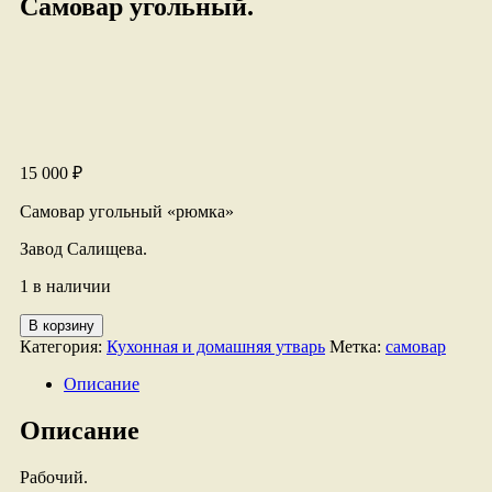
Самовар угольный.
15 000
₽
Самовар угольный «рюмка»
Завод Салищева.
1 в наличии
Количество
В корзину
товара
Категория:
Кухонная и домашняя утварь
Метка:
самовар
Самовар
угольный.
Описание
Описание
Рабочий.