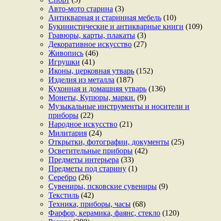
Авто-мото старина
(3)
Антикварная и старинная мебель
(10)
Букинистические и антикварные книги
(109)
Гравюры, карты, плакаты
(3)
Декоративное искусство
(27)
Живопись
(46)
Игрушки
(41)
Иконы, церковная утварь
(152)
Изделия из металла
(187)
Кухонная и домашняя утварь
(136)
Монеты, Купюры, марки.
(9)
Музыкальные инструменты и носители и
приборы
(22)
Народное искусство
(21)
Милитария
(24)
Открытки, фотографии, документы
(25)
Осветительные приборы
(42)
Предметы интерьера
(33)
Предметы под старину
(1)
Серебро
(26)
Сувениры, псковские сувениры
(9)
Текстиль
(42)
Техника, приборы, часы
(68)
Фарфор, керамика, фаянс, стекло
(120)