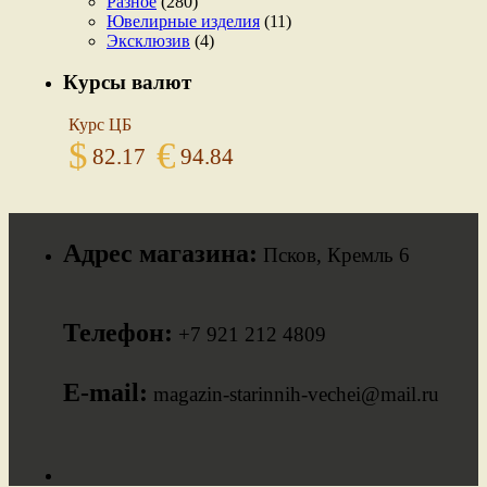
Разное
(280)
Ювелирные изделия
(11)
Эксклюзив
(4)
Курсы валют
Курс ЦБ
$
€
82.17
94.84
Адрес магазина:
Псков, Кремль 6
Телефон:
+7 921 212 4809
E-mail:
magazin-starinnih-vechei@mail.ru