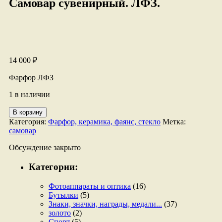
Самовар сувенирный. ЛФЗ.
14 000
₽
Фарфор ЛФЗ
1 в наличии
Количество
В корзину
товара
Категория:
Фарфор, керамика, фаянс, стекло
Метка:
Самовар
самовар
сувенирный.
ЛФЗ.
Обсуждение закрыто
Категории:
Фотоаппараты и оптика
(16)
Бутылки
(5)
Знаки, значки, награды, медали...
(37)
золото
(2)
Спорт
(5)