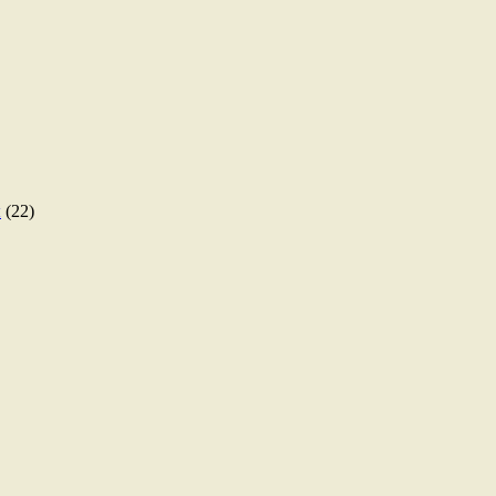
ы
(22)