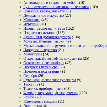
Антикварная и старинная мебель
(10)
Букинистические и антикварные книги
(109)
Гравюры, карты, плакаты
(3)
Декоративное искусство
(27)
Живопись
(46)
Игрушки
(41)
Иконы, церковная утварь
(152)
Изделия из металла
(187)
Кухонная и домашняя утварь
(136)
Монеты, Купюры, марки.
(9)
Музыкальные инструменты и носители и прибор
Народное искусство
(21)
Милитария
(24)
Открытки, фотографии, документы
(25)
Осветительные приборы
(42)
Предметы интерьера
(33)
Предметы под старину
(1)
Серебро
(26)
Сувениры, псковские сувениры
(9)
Текстиль
(42)
Техника, приборы, часы
(68)
Фарфор, керамика, фаянс, стекло
(120)
Разное
(280)
Ювелирные изделия
(11)
Эксклюзив
(4)