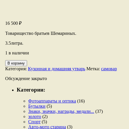
16 500
₽
Товарищество братьев Шемариных.
3.5литра.
1 в наличии
Количество
В корзину
товара
Категория:
Кухонная и домашняя утварь
Метка:
самовар
Самовар
рюка.
Обсуждение закрыто
Категории:
Фотоаппараты и оптика
(16)
Бутылки
(5)
Знаки, значки, награды, медали...
(37)
золото
(2)
Спорт
(5)
Авто-мото старина
(3)