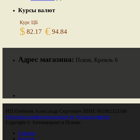
Курсы валют
Курс ЦБ
$
€
82.17
94.84
Адрес магазина:
Псков, Кремль 6
ИП Олейник Александр Сергеевич ИНН: 601802323340
Политика конфиденциальности
Договор-оферта
Copyright © Антиквариат в Пскове
Главная
Каталог