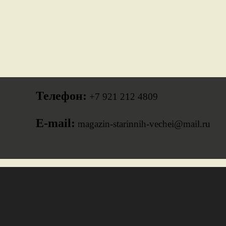
Телефон:
+7 921 212 4809
E-mail:
magazin-starinnih-vechei@mail.ru