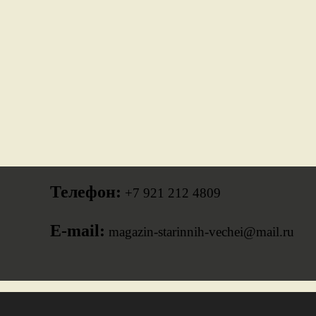
Телефон:
+7 921 212 4809
E-mail:
magazin-starinnih-vechei@mail.ru