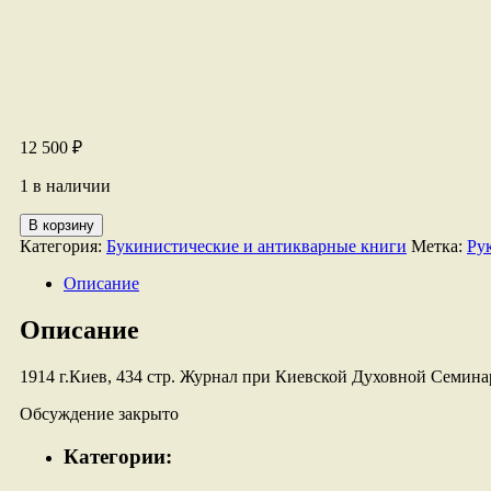
12 500
₽
1 в наличии
Количество
В корзину
товара
Категория:
Букинистические и антикварные книги
Метка:
Ру
Руководство
для
Описание
сельских
пастырей.
Описание
1914 г.Киев, 434 стр. Журнал при Киевской Духовной Семинари
Обсуждение закрыто
Категории: