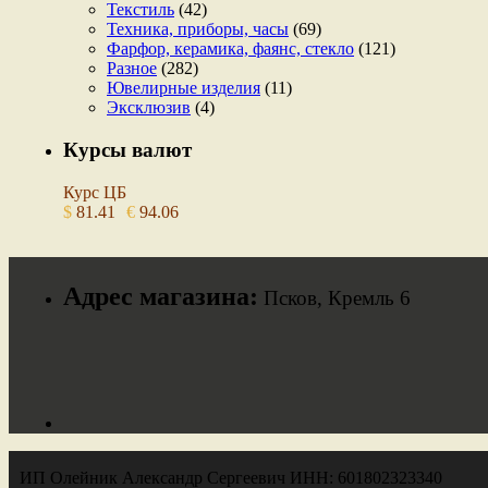
Текстиль
(42)
Техника, приборы, часы
(69)
Фарфор, керамика, фаянс, стекло
(121)
Разное
(282)
Ювелирные изделия
(11)
Эксклюзив
(4)
Курсы валют
Курс ЦБ
$
81.41
€
94.06
Адрес магазина:
Псков, Кремль 6
ИП Олейник Александр Сергеевич ИНН: 601802323340