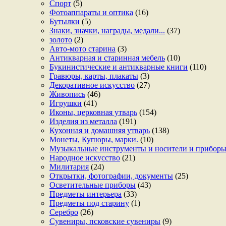
Спорт
(5)
Фотоаппараты и оптика
(16)
Бутылки
(5)
Знаки, значки, награды, медали...
(37)
золото
(2)
Авто-мото старина
(3)
Антикварная и старинная мебель
(10)
Букинистические и антикварные книги
(110)
Гравюры, карты, плакаты
(3)
Декоративное искусство
(27)
Живопись
(46)
Игрушки
(41)
Иконы, церковная утварь
(154)
Изделия из металла
(191)
Кухонная и домашняя утварь
(138)
Монеты, Купюры, марки.
(10)
Музыкальные инструменты и носители и прибор
Народное искусство
(21)
Милитария
(24)
Открытки, фотографии, документы
(25)
Осветительные приборы
(43)
Предметы интерьера
(33)
Предметы под старину
(1)
Серебро
(26)
Сувениры, псковские сувениры
(9)