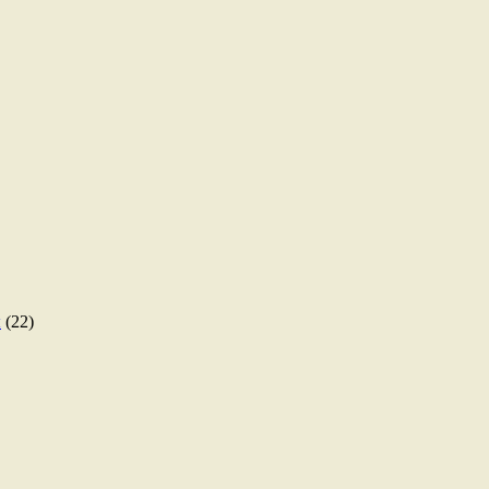
ы
(22)