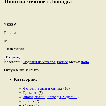
Поно настенное «Лошадь»
7 000
₽
Европа.
Метал.
1 в наличии
Количество
В корзину
товара
Категории:
Изделия из металла
,
Разное
Метка:
поно
Поно
настенное
Обсуждение закрыто
"Лошадь"
Категории:
Фотоаппараты и оптика
(16)
Бутылки
(5)
Знаки, значки, награды, медали...
(37)
золото
(2)
Спорт
(5)