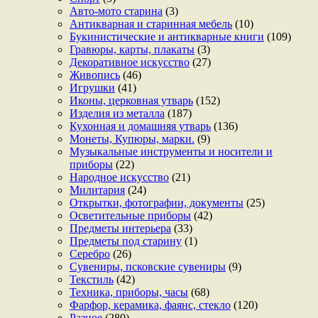
Авто-мото старина
(3)
Антикварная и старинная мебель
(10)
Букинистические и антикварные книги
(109)
Гравюры, карты, плакаты
(3)
Декоративное искусство
(27)
Живопись
(46)
Игрушки
(41)
Иконы, церковная утварь
(152)
Изделия из металла
(187)
Кухонная и домашняя утварь
(136)
Монеты, Купюры, марки.
(9)
Музыкальные инструменты и носители и
приборы
(22)
Народное искусство
(21)
Милитария
(24)
Открытки, фотографии, документы
(25)
Осветительные приборы
(42)
Предметы интерьера
(33)
Предметы под старину
(1)
Серебро
(26)
Сувениры, псковские сувениры
(9)
Текстиль
(42)
Техника, приборы, часы
(68)
Фарфор, керамика, фаянс, стекло
(120)
Разное
(280)