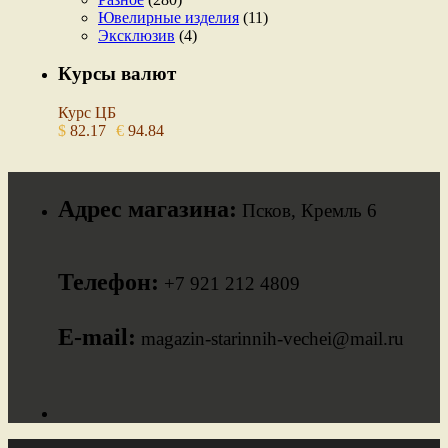
Ювелирные изделия
(11)
Эксклюзив
(4)
Курсы валют
Курс ЦБ
$
82.17
€
94.84
Адрес магазина:
Псков, Кремль 6
Телефон:
+7 921 212 4809
E-mail:
magazin-starinnih-vechei@mail.ru